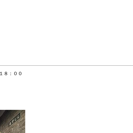
１８：００