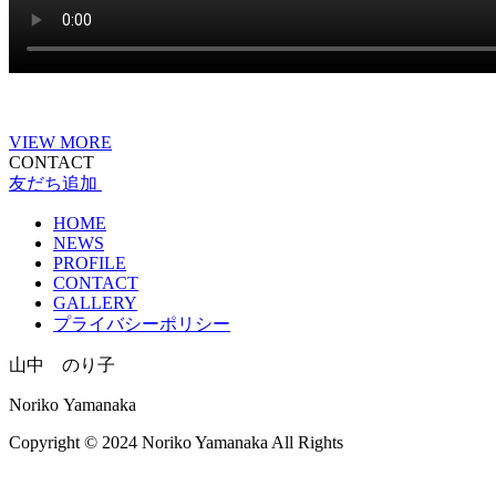
VIEW MORE
CONTACT
友だち追加
HOME
NEWS
PROFILE
CONTACT
GALLERY
プライバシーポリシー
山中 のり子
Noriko Yamanaka
Copyright © 2024 Noriko Yamanaka All Rights